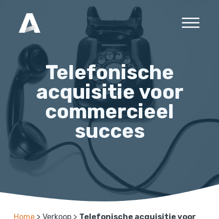
Telefonische
acquisitie voor
commercieel
succes
Home
>
Verkoop
>
Telefonische acquisitie voor