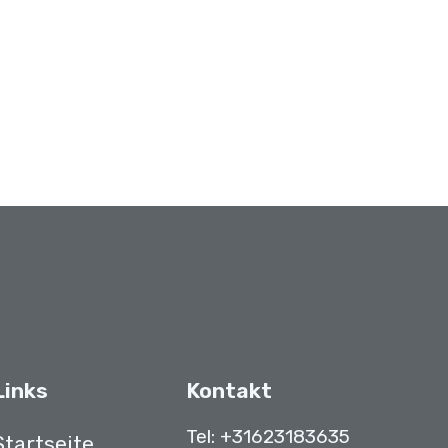
 Colors.
Links
Kontakt
il von Sales Colors
Tel:
+31623183635‬
Startseite