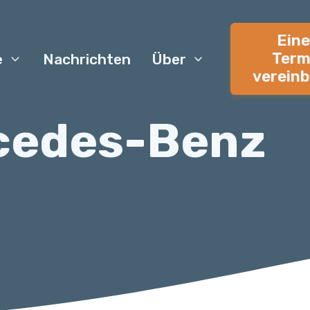
Ein
Term
e
Nachrichten
Über
verein
cedes-Benz