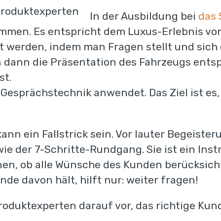
In der Ausbildung bei
das 
ommen. Es entspricht dem Luxus-Erlebnis v
cht werden, indem man Fragen stellt und sich
 dann die Präsentation des Fahrzeugs ents
st.
Gesprächstechnik anwendet. Das Ziel ist e
nn ein Fallstrick sein. Vor lauter Begeister
 wie der 7-Schritte-Rundgang. Sie ist ein In
Kostenloser Schn
enen, ob alle Wünsche des Kunden berücksic
de davon hält, hilft nur: weiter fragen!
Teilen Sie uns die nachstehenden A
Produktexperten darauf vor, das richtige Ku
erhalten innerhalb weniger Tage Ihre