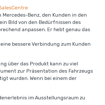
SalesCentre
on Mercedes-Benz, den Kunden in den
 ein Bild von den Bedürfnissen des
prechend anpassen. Er hebt genau das
s, eine bessere Verbindung zum Kunden
ung über das Produkt kann zu viel
strument zur Präsentation des Fahrzeugs
ell-Scan
htigt wurden. Wenn bei einem der
ngaben mit und Sie
ndenerlebnis im Ausstellungsraum zu
n persönlichen Zugang