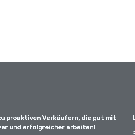
zum Quick Scan von Sales
u proaktiven Verkäufern, die gut mit
Sie erhalten dann automatisch eine E-Ma
ver und erfolgreicher arbeiten!