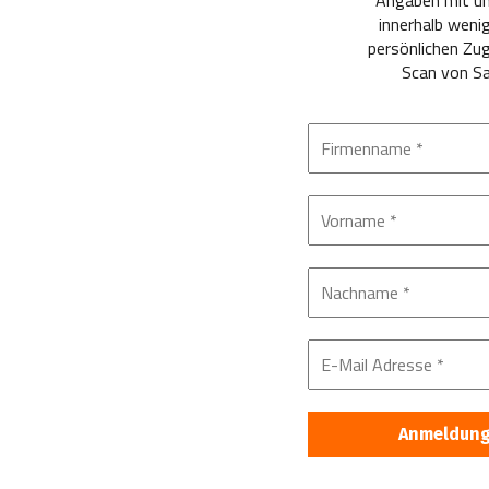
Angaben mit un
innerhalb weni
persönlichen Zu
Scan von Sa