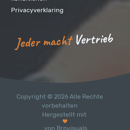
Privacyverklaring
b
e
i
r
t
r
e
V
Jeder macht
Copyright © 2026 Alle Rechte
vorbehalten
Hergestellt mit
von Brovisuals