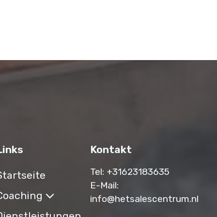
Links
Kontakt
Tel:
+31623183635‬
Startseite
E-Mail:
Coaching
info@hetsalescentrum.nl
Dienstleistungen