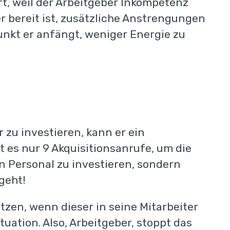
 Colors.
ft, weil der Arbeitgeber Inkompetenz
er bereit ist, zusätzliche Anstrengungen
nkt er anfängt, weniger Energie zu
 zu investieren, kann er ein
es nur 9 Akquisitionsanrufe, um die
 in Personal zu investieren, sondern
geht!
il von Sales Colors
zen, wenn dieser in seine Mitarbeiter
uation. Also, Arbeitgeber, stoppt das