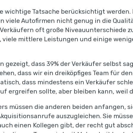
e wichtige Tatsache berücksichtigt werden. 
 viele Autofirmen nicht genug in die Qualit
 Verkäufern oft große Niveauunterschiede zu
e, viele mittlere Leistungen und einige weni
gezeigt, dass 39% der Verkäufer selbst sage
hen, dass wir ein dreiköpfiges Team für de
tisch, dass mindestens ein Verkäufer schlec
f ergreifen sollte, aber bleiben kann, weil d
Kostenloser Schn
ers müssen die anderen beiden anfangen, si
kquisitionsanrufe auszugleichen. Sie müss
Teilen Sie uns die nachstehenden A
uch einen Kollegen gibt, der recht gut absch
erhalten innerhalb weniger Tage Ihre