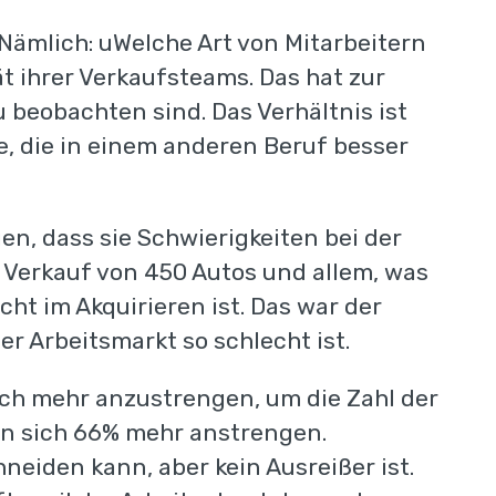
Nämlich: uWelche Art von Mitarbeitern
ät ihrer Verkaufsteams. Das hat zur
 beobachten sind. Das Verhältnis ist
ge, die in einem anderen Beruf besser
n, dass sie Schwierigkeiten bei der
n Verkauf von 450 Autos und allem, was
ht im Akquirieren ist. Das war der
er Arbeitsmarkt so schlecht ist.
ell-Scan
ch mehr anzustrengen, um die Zahl der
en sich 66% mehr anstrengen.
ngaben mit und Sie
neiden kann, aber kein Ausreißer ist.
n persönlichen Zugang