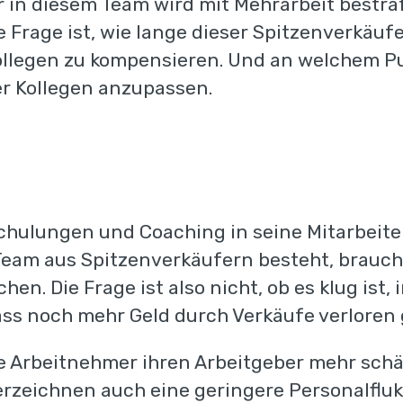
zum Quick Scan von Sales
 in diesem Team wird mit Mehrarbeit bestra
 Frage ist, wie lange dieser Spitzenverkäuf
ollegen zu kompensieren. Und an welchem Pu
r Kollegen anzupassen.
Schulungen und Coaching in seine Mitarbeiter
am aus Spitzenverkäufern besteht, braucht 
en. Die Frage ist also nicht, ob es klug ist,
ass noch mehr Geld durch Verkäufe verloren 
Sie erhalten dann automatisch eine E-Ma
 Arbeitnehmer ihren Arbeitgeber mehr schät
erzeichnen auch eine geringere Personalflukt