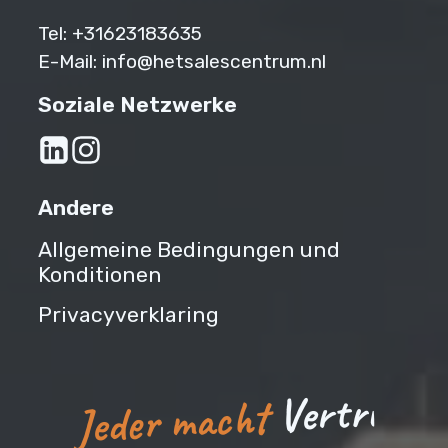
Tel:
+31623183635‬
E-Mail:
info@hetsalescentrum.nl
Soziale Netzwerke
Andere
Allgemeine Bedingungen und
Konditionen
Privacyverklaring
b
e
i
r
t
r
e
V
Jeder macht