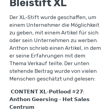
Bleistift XL
Der XL-Stift wurde geschaffen, um
einem Unternehmer die Möglichkeit
zu geben, mit einem Artikel für sich
oder sein Unternehmen zu werben.
Anthon schrieb einen Artikel, in dem
er seine Erfahrungen mit dem
Thema Verkauf teilte. Der unten
stehende Beitrag wurde von vielen
Menschen geschätzt und gelesen:
𝗖𝗢𝗡𝗧𝗘𝗡𝗧 𝗫𝗟-𝗣𝗼𝘁𝗹𝗼𝗼𝗱 #𝟮𝟳:
𝗔𝗻𝘁𝗵𝗼𝗻 𝗚𝗲𝗲𝗿𝘀𝗶𝗻𝗴 - 𝗛𝗲𝘁 𝗦𝗮𝗹𝗲𝘀
𝗖𝗲𝗻𝘁𝗿𝘂𝗺