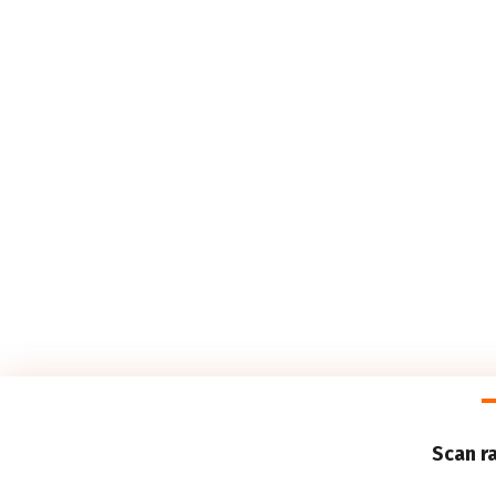
Scan r