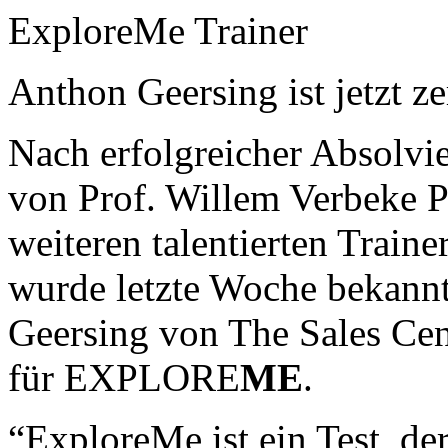
ExploreMe Trainer
Anthon Geersing ist jetzt ze
Nach erfolgreicher Absolvi
von
Prof. Willem Verbeke 
weiteren talentierten Train
wurde letzte Woche bekann
Geersing
von The Sales Cent
für
EXPLORE
ME
.
“ExploreMe ist ein Test, de