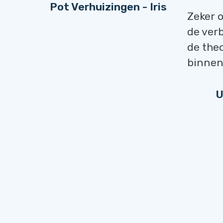
Pot Verhuizingen - Iris
Zeker 
de ver
de theo
binnen 
U