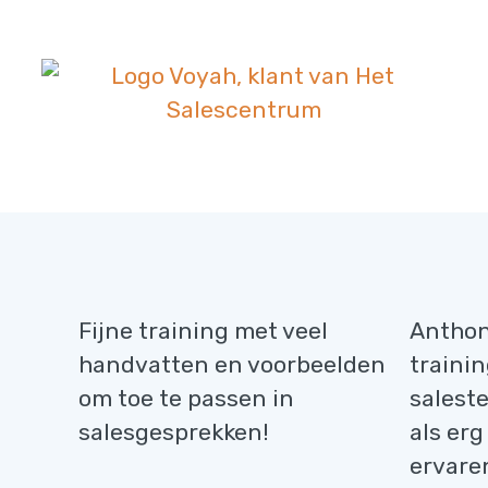
Fijne training met veel
Anthon
handvatten en voorbeelden
traini
om toe te passen in
saleste
salesgesprekken!
als er
ervare